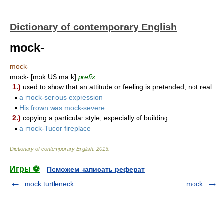
Dictionary of contemporary English
mock-
mock-
mock- [mɔk US ma:k]
prefix
1.)
used to show that an attitude or feeling is pretended, not real
▪
a mock-serious expression
▪
His frown was mock-severe.
2.)
copying a particular style, especially of building
▪
a mock-Tudor fireplace
Dictionary of contemporary English
.
2013
.
Игры ⚽
Поможем написать реферат
mock turtleneck
mock