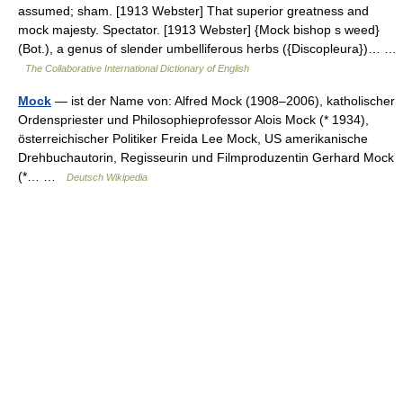
assumed; sham. [1913 Webster] That superior greatness and
mock majesty. Spectator. [1913 Webster] {Mock bishop s weed}
(Bot.), a genus of slender umbelliferous herbs ({Discopleura})… …
The Collaborative International Dictionary of English
Mock
— ist der Name von: Alfred Mock (1908–2006), katholischer
Ordenspriester und Philosophieprofessor Alois Mock (* 1934),
österreichischer Politiker Freida Lee Mock, US amerikanische
Drehbuchautorin, Regisseurin und Filmproduzentin Gerhard Mock
(*… …
Deutsch Wikipedia