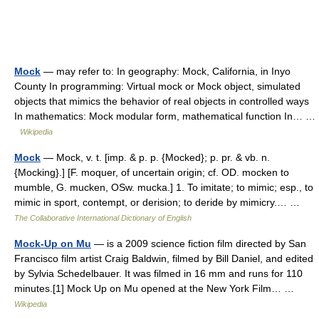
Mock
— may refer to: In geography: Mock, California, in Inyo
County In programming: Virtual mock or Mock object, simulated
objects that mimics the behavior of real objects in controlled ways
In mathematics: Mock modular form, mathematical function In… …
Wikipedia
Mock
— Mock, v. t. [imp. & p. p. {Mocked}; p. pr. & vb. n.
{Mocking}.] [F. moquer, of uncertain origin; cf. OD. mocken to
mumble, G. mucken, OSw. mucka.] 1. To imitate; to mimic; esp., to
mimic in sport, contempt, or derision; to deride by mimicry.… …
The Collaborative International Dictionary of English
Mock-Up on Mu
— is a 2009 science fiction film directed by San
Francisco film artist Craig Baldwin, filmed by Bill Daniel, and edited
by Sylvia Schedelbauer. It was filmed in 16 mm and runs for 110
minutes.[1] Mock Up on Mu opened at the New York Film… …
Wikipedia