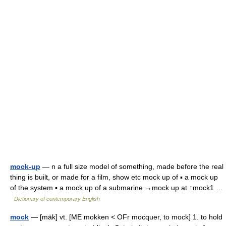
mock-up
— n a full size model of something, made before the real
thing is built, or made for a film, show etc mock up of ▪ a mock up
of the system ▪ a mock up of a submarine →mock up at ↑mock1 …
Dictionary of contemporary English
mock
— [mäk] vt. [ME mokken < OFr mocquer, to mock] 1. to hold